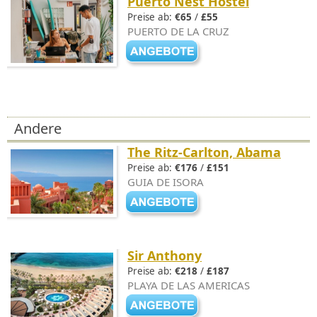
Puerto Nest Hostel
Preise ab:
€65
/
£55
PUERTO DE LA CRUZ
Andere
The Ritz-Carlton, Abama
Preise ab:
€176
/
£151
GUIA DE ISORA
Sir Anthony
Preise ab:
€218
/
£187
PLAYA DE LAS AMERICAS