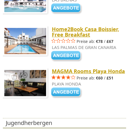
Home2Book Casa Boissier,
Free Breakfast
Preise ab:
€78
/
£67
LAS PALMAS DE GRAN CANARIA
MAGMA Rooms Playa Honda
Preise ab:
€60
/
£51
PLAYA HONDA
Jugendherbergen