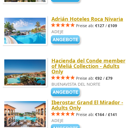
Adrián Hoteles Roca Nivaria
Preise ab:
€127
/
£109
ADEJE
Hacienda del Conde member
of Meliá Collection - Adults
Only
Preise ab:
€92
/
£79
BUENAVISTA DEL NORTE
Iberostar Grand El Mirador -
Adults Only
Preise ab:
€164
/
£141
ADEJE