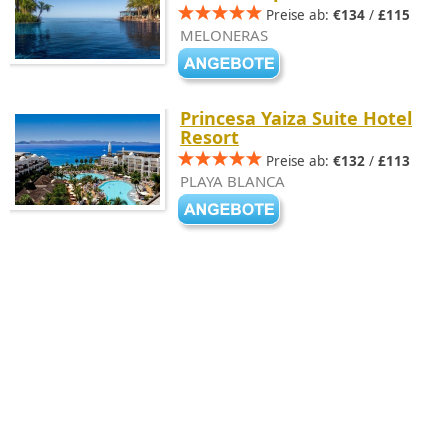
Preise ab:
€134
/
£115
MELONERAS
Princesa Yaiza Suite Hotel
Resort
Preise ab:
€132
/
£113
PLAYA BLANCA