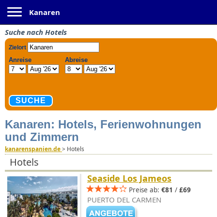
Toggle navigation
Kanaren
Suche nach Hotels
Kanaren: Hotels, Ferienwohnungen
und Zimmern
kanarenspanien.de
>
Hotels
Hotels
Seaside Los Jameos
Preise ab:
€81
/
£69
PUERTO DEL CARMEN