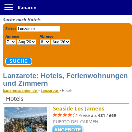
Toggle navigation
Kanaren
Suche nach Hotels
Lanzarote: Hotels, Ferienwohnungen
und Zimmern
kanarenspanien.de
>
Lanzarote
>
Hotels
Hotels
Seaside Los Jameos
Preise ab:
€81
/
£69
PUERTO DEL CARMEN