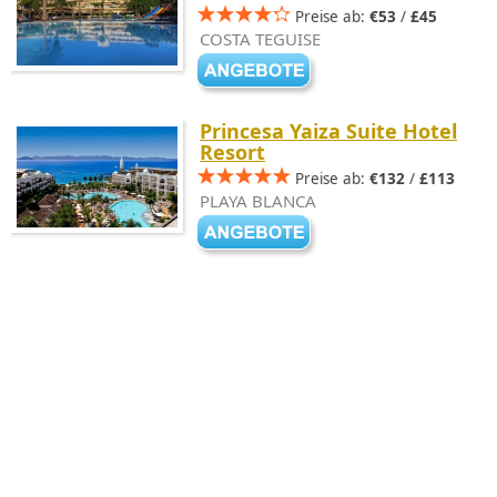
Preise ab:
€53
/
£45
COSTA TEGUISE
Princesa Yaiza Suite Hotel
Resort
Preise ab:
€132
/
£113
PLAYA BLANCA